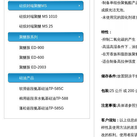
-制备单组份聚氨酯
硅烷封端聚醚MS
成膜光洁无泡。
硅烷封端聚醚 MS 1010
-未使用完的固化剂请
硅烷封端聚醚 MS 25
特性：
聚醚胺系列
-抑制二氧化碳的产生
-高温高湿条件下，涂
聚醚胺 ED-900
-在芳香族和脂肪族聚
聚醚胺 ED-600
-适合制备高拉伸强度
聚醚胺 ED-2003
储存条件:
放置阴凉干
硅油产品
软滑嵌段氨基硅油TP-585C
包装:
25 公斤 或 20
棉用嵌段亲水氨基硅油TP-588
注意事项:
具体请参照
蓬松嵌段氨基硅油TP-585G
客户须知：
以上信息
样性及使用方法的差
改的权利。使用者应