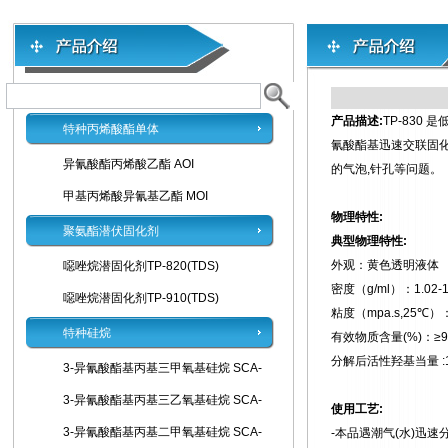
产品描述:
TP-830
特种丙烯酸酯单体
氰酸酯基迅速交联固化
异氰酸酯丙烯酸乙酯 AOI
的气泡,针孔等问题。
甲基丙烯酸异氰基乙酯 MOI
物理特性:
聚氨酯潜伏固化剂
典型物理特性:
外观：黄色透明液体
噁唑烷潜固化剂TP-820(TDS)
密度（g/ml）：1.02-1
噁唑烷潜固化剂TP-910(TDS)
粘度（mpa.s,25℃）
特种硅烷
有效物质含量(%)：≥9
分解后活性羟基当量 :1
3-异氰酸酯基丙基三甲氧基硅烷 SCA-
3-异氰酸酯基丙基三乙氧基硅烷 SCA-
使用工艺:
3-异氰酸酯基丙基二甲氧基硅烷 SCA-
-本品遇潮气(水)迅